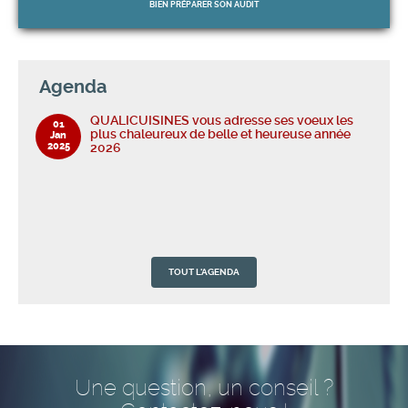
BIEN PRÉPARER
SON AUDIT
Agenda
QUALICUISINES vous adresse ses voeux les
01
plus chaleureux de belle et heureuse année
Jan
2025
2026
TOUT L'AGENDA
QUALICUISINES vous adresse ses voeux les
01
plus chaleureux de belle et heureuse année
Jan
2025
2026
Une question, un conseil ?