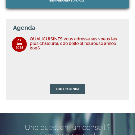
BIEN PRÉPARER
SON AUDIT
Agenda
QUALICUISINES vous adresse ses voeux les
01
plus chaleureux de belle et heureuse année
Jan
2025
2026
TOUT L'AGENDA
Une question, un conseil ?