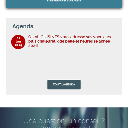
BIEN PRÉPARER
SON AUDIT
Agenda
QUALICUISINES vous adresse ses voeux les
01
plus chaleureux de belle et heureuse année
Jan
2025
2026
TOUT L'AGENDA
Une question, un conseil ?