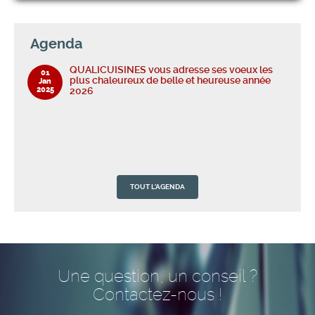
Agenda
QUALICUISINES vous adresse ses voeux les
01
plus chaleureux de belle et heureuse année
Jan
2025
2026
TOUT L'AGENDA
QUALICUISINES vous adresse ses voeux les
01
plus chaleureux de belle et heureuse année
Jan
2025
2026
Une question, un conseil ?
Contactez-nous !