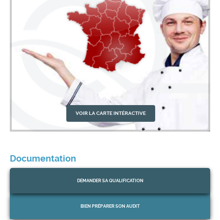
VOIR LA CARTE INTÉRACTIVE
Documentation
DEMANDER
SA QUALIFICATION
QUALICUISINES vous adresse ses voeux les
01
plus chaleureux de belle et heureuse année
Jan
2025
2026
BIEN PRÉPARER
SON AUDIT