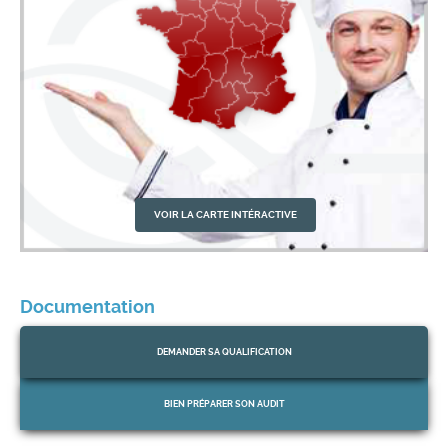
VOIR LA CARTE INTÉRACTIVE
Documentation
DEMANDER
SA QUALIFICATION
QUALICUISINES vous adresse ses voeux les
01
plus chaleureux de belle et heureuse année
Jan
2025
2026
BIEN PRÉPARER
SON AUDIT