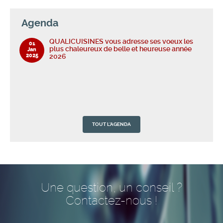
Agenda
QUALICUISINES vous adresse ses voeux les
01
plus chaleureux de belle et heureuse année
Jan
2025
2026
TOUT L'AGENDA
QUALICUISINES vous adresse ses voeux les
01
plus chaleureux de belle et heureuse année
Jan
2025
2026
Une question, un conseil ?
Contactez-nous !