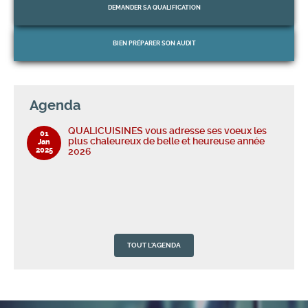
DEMANDER
SA QUALIFICATION
QUALICUISINES vous adresse ses voeux les
01
plus chaleureux de belle et heureuse année
Jan
2025
2026
BIEN PRÉPARER
SON AUDIT
Agenda
QUALICUISINES vous adresse ses voeux les
01
plus chaleureux de belle et heureuse année
Jan
2025
2026
TOUT L'AGENDA
QUALICUISINES vous adresse ses voeux les
01
plus chaleureux de belle et heureuse année
Jan
2025
2026