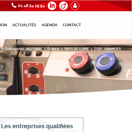
01 48 24 19 54
ION
ACTUALITÉS
AGENDA
CONTACT
>
Entreprises qualifiées
>
France
>
PAYS DE LOIRE
>
ESBC GRANDES
Les entreprises qualifiées