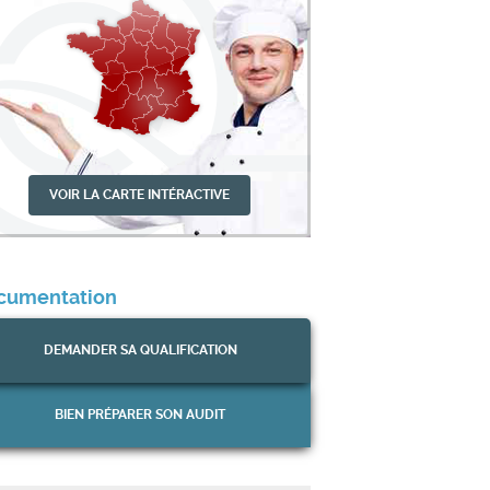
VOIR LA CARTE INTÉRACTIVE
cumentation
DEMANDER
SA QUALIFICATION
QUALICUISINES vous adresse
01
ses voeux les plus chaleureux
Jan
2025
de belle et heureuse année 2026
BIEN PRÉPARER
SON AUDIT