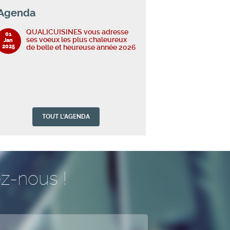
Agenda
QUALICUISINES vous adresse
01
ses voeux les plus chaleureux
Jan
2025
de belle et heureuse année 2026
TOUT L'AGENDA
QUALICUISINES vous adresse
01
ses voeux les plus chaleureux
Jan
2025
de belle et heureuse année 2026
z-nous !