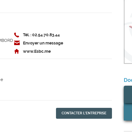
Tél. : 02.54.70.83.44
AMBORD
Envoyer un message
www.Esbc.me
Do
-e
CONTACTER L'ENTREPRISE