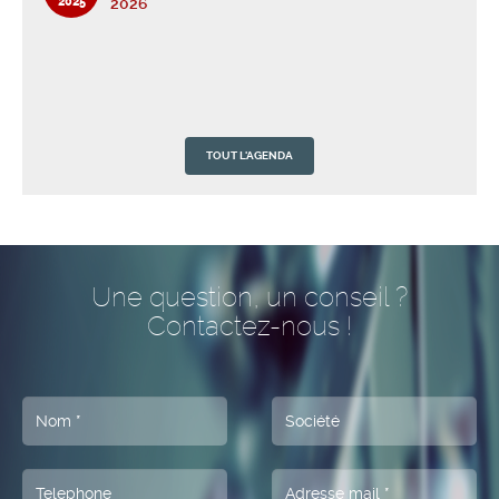
2025
2026
TOUT L'AGENDA
QUALICUISINES vous adresse ses voeux les
01
plus chaleureux de belle et heureuse année
Jan
2025
2026
Une question, un conseil ?
Contactez-nous !