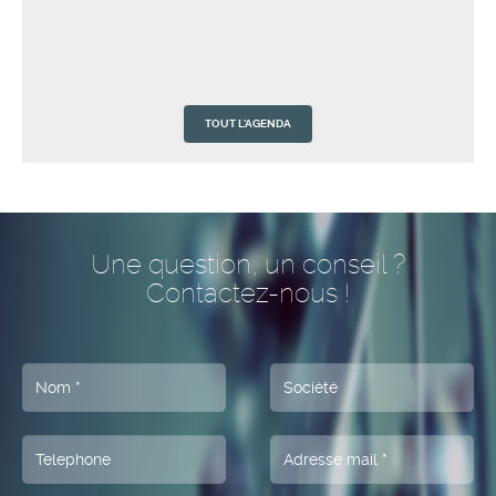
TOUT L'AGENDA
QUALICUISINES vous adresse ses voeux les
01
plus chaleureux de belle et heureuse année
Jan
2025
2026
Une question, un conseil ?
Contactez-nous !