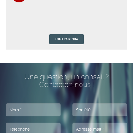
TOUT L'AGENDA
QUALICUISINES vous adresse ses voeux les
01
plus chaleureux de belle et heureuse année
Jan
2025
2026
Une question, un conseil ?
Contactez-nous !