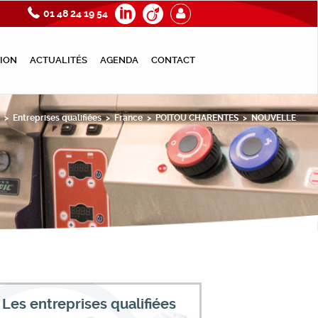
01 48 24 19 54
ION
ACTUALITÉS
AGENDA
CONTACT
>
Entreprises qualifiées
>
France
>
POITOU CHARENTES
>
NOUVELLE
Les entreprises qualifiées