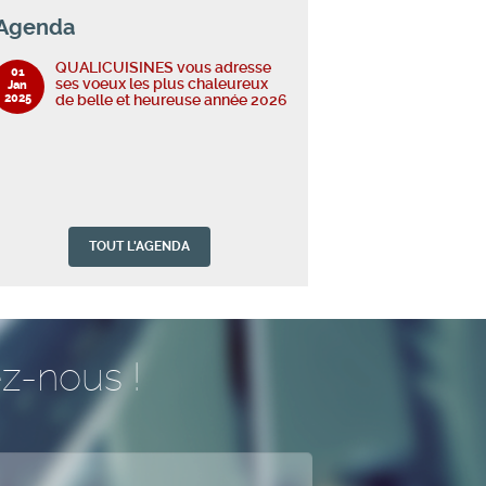
Agenda
QUALICUISINES vous adresse
01
ses voeux les plus chaleureux
Jan
2025
de belle et heureuse année 2026
TOUT L'AGENDA
z-nous !